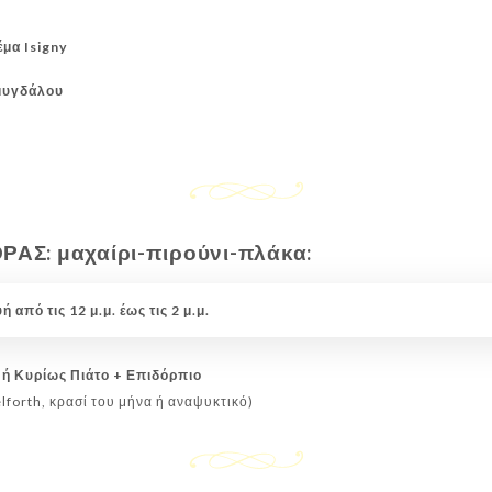
έμα Isigny
μυγδάλου
Σ: μαχαίρι-πιρούνι-πλάκα:
από τις 12 μ.μ. έως τις 2 μ.μ.
 ή Κυρίως Πιάτο + Επιδόρπιο
lforth, κρασί του μήνα ή αναψυκτικό)