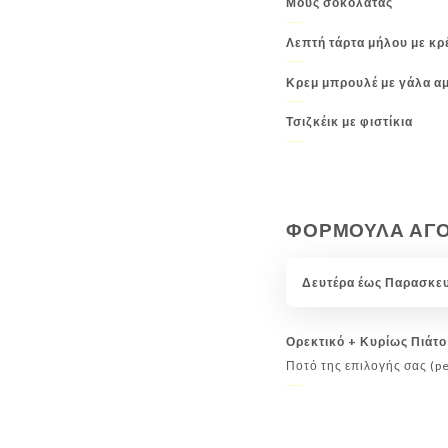
Μους σοκολάτας
Λεπτή τάρτα μήλου με κρ
Κρεμ μπρουλέ με γάλα α
Τσιζκέικ με φιστίκια
ΦΟΡΜΟΥΛΑ ΑΓΟΡΑ
Δευτέρα έως Παρασκευή 
Ορεκτικό + Κυρίως Πιάτο
Ποτό της επιλογής σας (pe