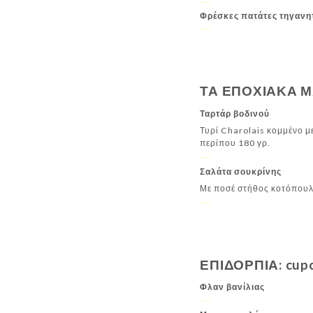
Φρέσκες πατάτες τηγανη
ΤΑ ΕΠΟΧΙΑΚΑ ΜΑΣ
Ταρτάρ βοδινού
Τυρί Charolais κομμένο μ
περίπου 180 γρ.
Σαλάτα σουκρίνης
Με ποσέ στήθος κοτόπουλο
ΕΠΙΔΟΡΠΙΑ: cupc
Φλαν βανίλιας