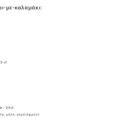
ρι-με-καλαμάκι:
3 cl
ν - 25cl
τα, μήλο, γκρέιπφρουτ