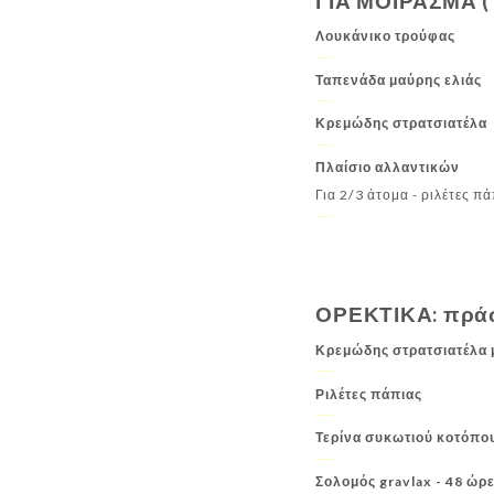
ΓΙΑ ΜΟΙΡΑΣΜΑ (Ή
ΕΠΙΔΟΡΠΙΑ: cupcake:
ΦΟΡΜΟΥΛΑ ΑΓΟΡΑΣ: μα
Λουκάνικο τρούφας
ΑΠΕΡΙΤΙΦ: κοκτέιλ:
ΑΛΚΟΟΛΕΣ: ποτήρι-ποτ
Ταπενάδα μαύρης ελιάς
ΚΟΚΚΙΝΑ ΚΡΑΣΙΑ: ποτήρι κρασιού:
ΛΕΥΚΑ Κ
Κρεμώδης στρατσιατέλα
Πλαίσιο αλλαντικών
ΖΕΣΤΑ ΡΟΦΗΜΑΤΑ: τσαγιέρα:
Για 2/3 άτομα - ριλέτες π
ΟΡΕΚΤΙΚΑ: πράσ
Κρεμώδης στρατσιατέλα μ
Ριλέτες πάπιας
Τερίνα συκωτιού κοτόπο
Σολομός gravlax - 48 ώρ