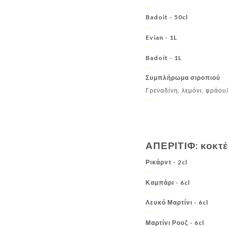
Badoit - 50cl
Evian - 1L
Badoit - 1L
Συμπλήρωμα σιροπιού
Γρεναδίνη, λεμόνι, φράου
ΑΠΕΡΙΤΙΦ: κοκτέ
Ρικάρντ - 2cl
Καμπάρι - 6cl
Λευκό Μαρτίνι - 6cl
Μαρτίνι Ρουζ - 6cl