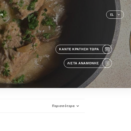
ΦΉ
EL
ΚΆΝΤΕ ΚΡΆΤΗΣΗ ΤΏΡΑ
ΛΊΣΤΑ ΑΝΑΜΟΝΉΣ
Περισσότερα