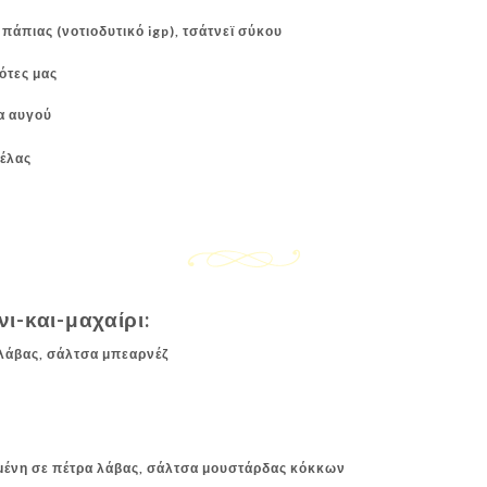
πάπιας (νοτιοδυτικό igp), τσάτνεϊ σύκου
ότες μας
α αυγού
χέλας
ι-και-μαχαίρι:
 λάβας, σάλτσα μπεαρνέζ
εμένη σε πέτρα λάβας, σάλτσα μουστάρδας κόκκων