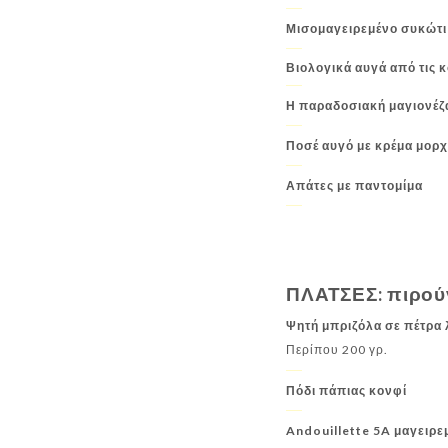
Μισομαγειρεμένο συκώτι 
Βιολογικά αυγά από τις κ
Η παραδοσιακή μαγιονέζ
Ποσέ αυγό με κρέμα μορ
Απάτες με παντομίμα
ΠΛΑΤΣΕΣ: πιρούν
Ψητή μπριζόλα σε πέτρα
Περίπου 200 γρ.
Πόδι πάπιας κονφί
Andouillette 5A μαγειρ