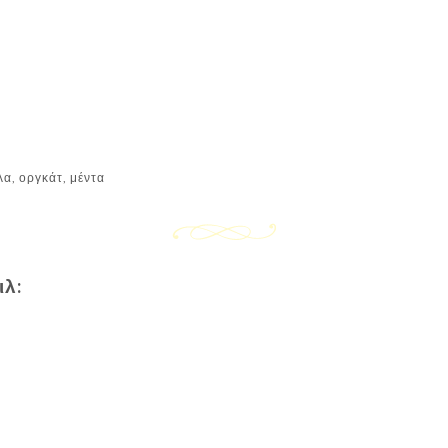
λα, οργκάτ, μέντα
ιλ: