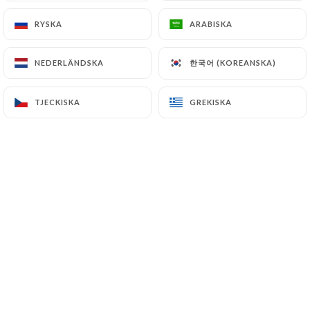
RYSKA
RYSKA
ARABISKA
ARABISKA
한국어 (KOREANSKA)
한국어 (KOREANSKA)
NEDERLÄNDSKA
NEDERLÄNDSKA
TJECKISKA
TJECKISKA
GREKISKA
GREKISKA