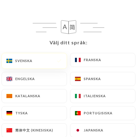
Välj ditt språk:
Välj ditt språk:
FRANSKA
FRANSKA
SVENSKA
SVENSKA
ENGELSKA
ENGELSKA
SPANSKA
SPANSKA
KATALANSKA
KATALANSKA
ITALIENSKA
ITALIENSKA
TYSKA
TYSKA
PORTUGISISKA
PORTUGISISKA
简体中文 (KINESISKA)
简体中文 (KINESISKA)
JAPANSKA
JAPANSKA