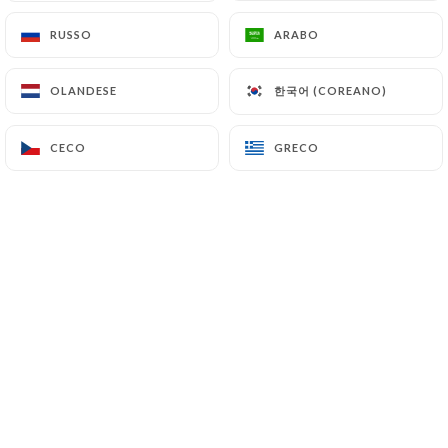
RUSSO
RUSSO
ARABO
ARABO
한국어 (COREANO)
한국어 (COREANO)
OLANDESE
OLANDESE
CECO
CECO
GRECO
GRECO