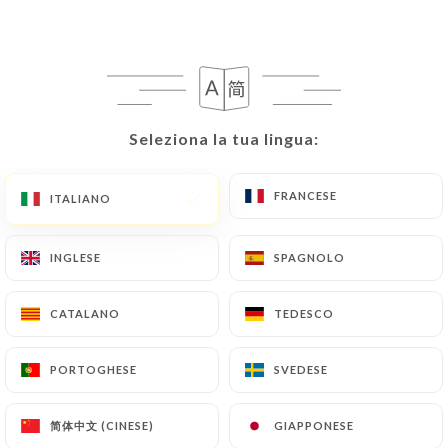
Seleziona la tua lingua:
Seleziona la tua lingua:
FRANCESE
FRANCESE
ITALIANO
ITALIANO
INGLESE
INGLESE
SPAGNOLO
SPAGNOLO
CATALANO
CATALANO
TEDESCO
TEDESCO
PORTOGHESE
PORTOGHESE
SVEDESE
SVEDESE
简体中文 (CINESE)
简体中文 (CINESE)
GIAPPONESE
GIAPPONESE