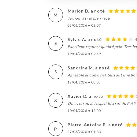
Marion D. a noté
M
Toujours très bien reçu
02/06/2026
•
02:07
Sylvie A. a noté
S
Excellent rapport qualité prix. Très b
19/04/2026
•
09:49
Sandrine M. a noté
S
Agréable et convivial. Surtout une bo
12/04/2026
•
08:08
Xavier D. a noté
X
On a retrouvé l’esprit bistrot du Peti
10/04/2026
•
12:00
Pierre-Antoine B. a noté
P
27/03/2026
•
01:33