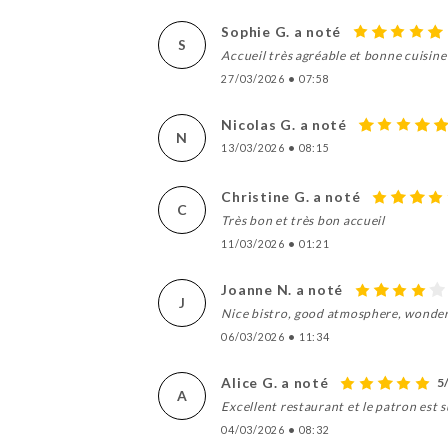
Sophie G. a noté
S
Accueil très agréable et bonne cuisine
27/03/2026
•
07:58
Nicolas G. a noté
N
13/03/2026
•
08:15
Christine G. a noté
C
Très bon et très bon accueil
11/03/2026
•
01:21
Joanne N. a noté
J
Nice bistro, good atmosphere, wonderf
06/03/2026
•
11:34
Alice G. a noté
5
A
Excellent restaurant et le patron est 
04/03/2026
•
08:32