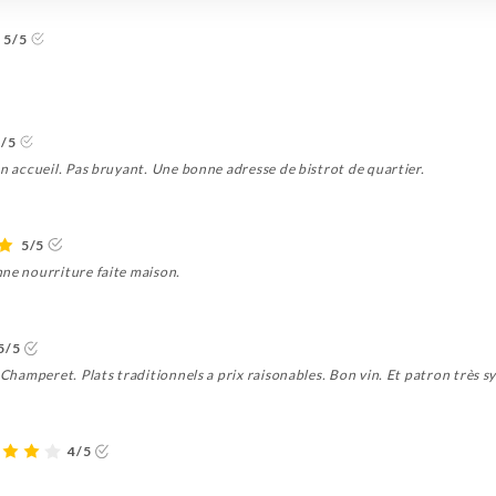
5/5
4/5
on accueil. Pas bruyant. Une bonne adresse de bistrot de quartier.
5/5
nne nourriture faite maison.
5/5
t Champeret. Plats traditionnels a prix raisonables. Bon vin. Et patron très 
4/5