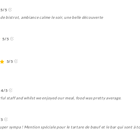
5/5
 de bistrot, ambiance calme le soir, une belle découverte
5/5
5/5
4/5
ul staff and whilst we enjoyed our meal, food was pretty average.
/5
super sympa ! Mention spéciale pour le tartare de bœuf et le bar qui sont à 