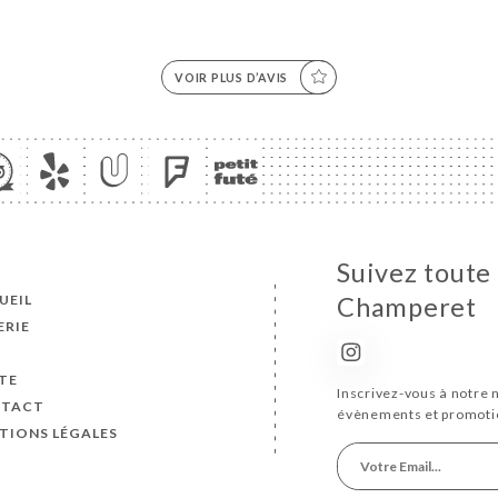
VOIR PLUS D’AVIS
Suivez toute 
UEIL
Champeret
ERIE
S
TE
Inscrivez-vous à notre 
TACT
évènements et promoti
TIONS LÉGALES