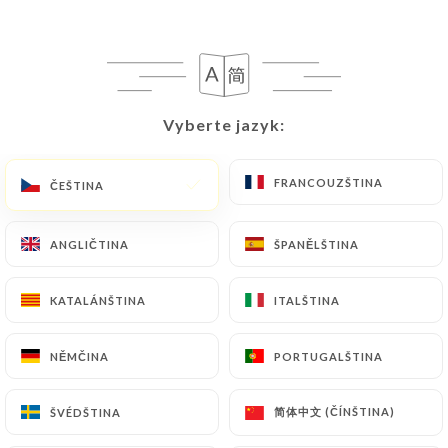
CS
NABÍDKA
Vyberte jazyk:
Vyberte jazyk:
/
DOMŮ
RECENZE
FRANCOUZŠTINA
FRANCOUZŠTINA
ČEŠTINA
ČEŠTINA
Recenze
ANGLIČTINA
ANGLIČTINA
ŠPANĚLŠTINA
ŠPANĚLŠTINA
KATALÁNŠTINA
KATALÁNŠTINA
ITALŠTINA
ITALŠTINA
53 recenze společnosti Uniiti
NĚMČINA
NĚMČINA
PORTUGALŠTINA
PORTUGALŠTINA
4.9 / 5
简体中文 (ČÍNŠTINA)
简体中文 (ČÍNŠTINA)
ŠVÉDŠTINA
ŠVÉDŠTINA
100% skutečné, ověřené recenze.