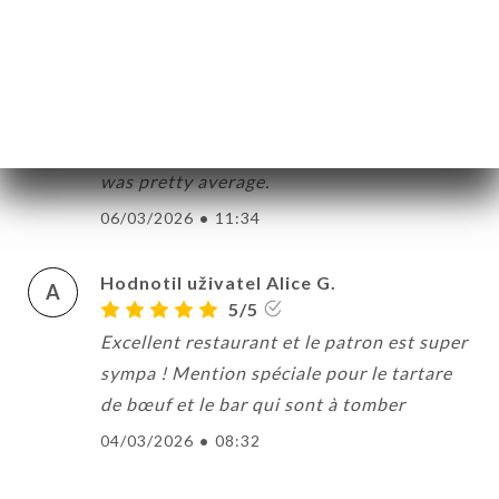
Hodnotil uživatel Joanne N.
J
4/5
Nice bistro, good atmosphere, wonderful
staff and whilst we enjoyed our meal, food
was pretty average.
06/03/2026
•
11:34
Hodnotil uživatel Alice G.
A
5/5
Excellent restaurant et le patron est super
sympa ! Mention spéciale pour le tartare
de bœuf et le bar qui sont à tomber
04/03/2026
•
08:32