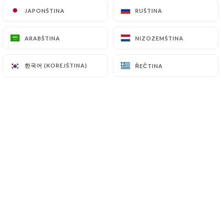
JAPONŠTINA
JAPONŠTINA
RUŠTINA
RUŠTINA
Hodnotil uživatel Marion D.
ARABŠTINA
ARABŠTINA
NIZOZEMŠTINA
NIZOZEMŠTINA
M
5/5
Toujours très bien reçu
한국어 (KOREJŠTINA)
한국어 (KOREJŠTINA)
ŘEČTINA
ŘEČTINA
02/06/2026
•
02:07
Hodnotil uživatel Sylvie A.
S
4/5
Excellent rapport qualité prix. Très bon
accueil. Pas bruyant. Une bonne adresse
de bistrot de quartier.
19/04/2026
•
09:49
Hodnotil uživatel Sandrine M.
S
5/5