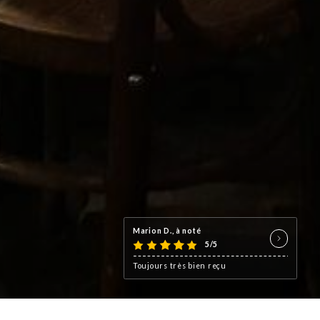
Marion D., à noté
5/5
Toujours très bien reçu