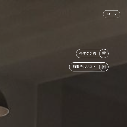
JA
今すぐ予約
順番待ちリスト