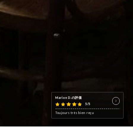
Marion D.の評価
5/5
Toujours très bien reçu