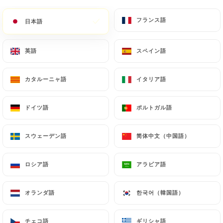
メニュー
JA
フランス語
フランス語
日本語
日本語
英語
英語
スペイン語
スペイン語
カタルーニャ語
カタルーニャ語
イタリア語
イタリア語
/
ホーム
連絡先
連絡先
ドイツ語
ドイツ語
ポルトガル語
ポルトガル語
スウェーデン語
スウェーデン語
简体中文（中国語）
简体中文（中国語）
ロシア語
ロシア語
アラビア語
アラビア語
オランダ語
オランダ語
한국어（韓国語）
한국어（韓国語）
Le Petit Champeret
チェコ語
チェコ語
ギリシャ語
ギリシャ語